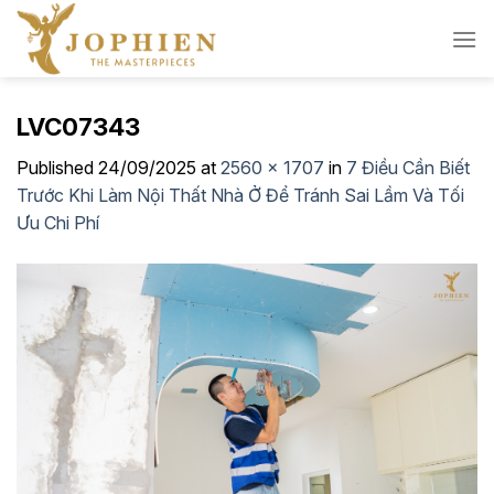
Skip
to
content
LVC07343
Published
24/09/2025
at
2560 × 1707
in
7 Điều Cần Biết
Trước Khi Làm Nội Thất Nhà Ở Để Tránh Sai Lầm Và Tối
Ưu Chi Phí