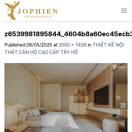
Skip
to
content
z6539981895844_4604b8a60ec45ecb3
Published
08/05/2025
at
2500 × 1406
in
THIẾT KẾ NỘI
THẤT CĂN HỘ CAO CẤP TÂY HỒ