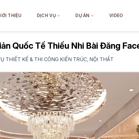
IỚI THIỆU
DỊCH VỤ
DỰ ÁN
VIDEO
ản Quốc Tế Thiếu Nhi Bài Đăng Fa
VỤ THIẾT KẾ & THI CÔNG KIẾN TRÚC, NỘI THẤT