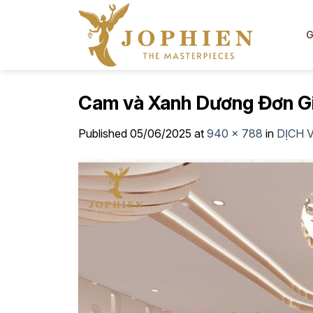
Skip
to
G
content
Cam và Xanh Dương Đơn Gi
Published
05/06/2025
at
940 × 788
in
DỊCH 