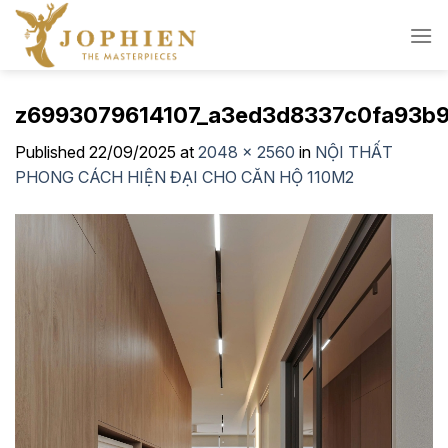
Skip
to
content
z6993079614107_a3ed3d8337c0fa93b
Published
22/09/2025
at
2048 × 2560
in
NỘI THẤT
PHONG CÁCH HIỆN ĐẠI CHO CĂN HỘ 110M2