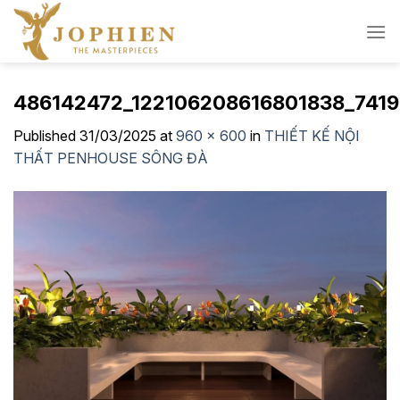
Skip
to
content
486142472_122106208616801838_741
Published
31/03/2025
at
960 × 600
in
THIẾT KẾ NỘI
THẤT PENHOUSE SÔNG ĐÀ