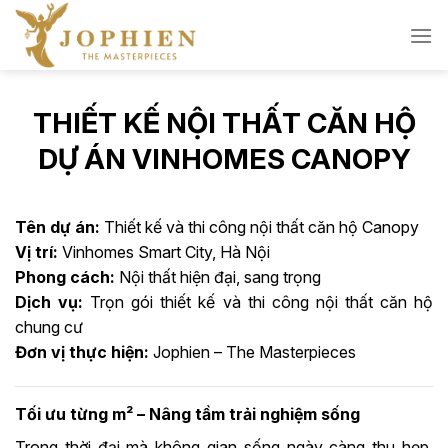
Skip
to
content
THIẾT KẾ NỘI THẤT CĂN HỘ
DỰ ÁN VINHOMES CANOPY
Tên dự án:
Thiết kế và thi công nội thất căn hộ Canopy
Vị trí:
Vinhomes Smart City, Hà Nội
Phong cách:
Nội thất hiện đại, sang trọng
Dịch vụ:
Trọn gói thiết kế và thi công nội thất căn hộ
chung cư
Đơn vị thực hiện:
Jophien – The Masterpieces
Tối ưu từng m² – Nâng tầm trải nghiệm sống
Trong thời đại mà không gian sống ngày càng thu hẹp,