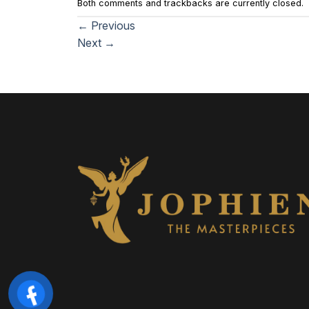
Both comments and trackbacks are currently closed.
←
Previous
Next
→