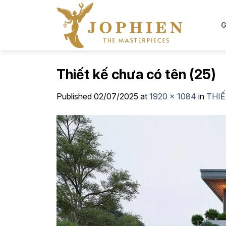
Skip
to
G
content
Thiết kế chưa có tên (25)
Published
02/07/2025
at
1920 × 1084
in
THIẾ