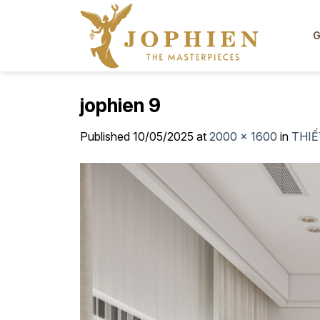
Skip
to
G
content
jophien 9
Published
10/05/2025
at
2000 × 1600
in
THIẾ